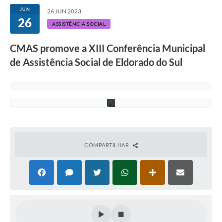
JUN
26 JUN 2023
26
ASSISTÊNCIA SOCIAL
CMAS promove a XIII Conferência Municipal
A
de Assistência Social de Eldorado do Sul
s
c
o
m
.
COMPARTILHAR