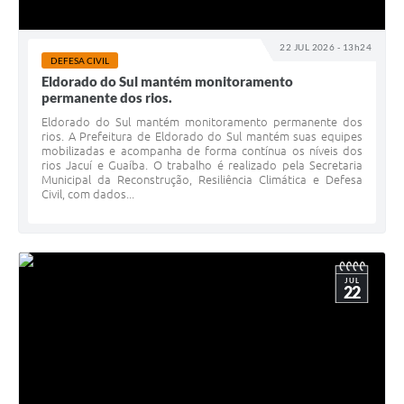
22 JUL 2026 - 13h24
DEFESA CIVIL
Eldorado do Sul mantém monitoramento
permanente dos rios.
Eldorado do Sul mantém monitoramento permanente dos
rios. A Prefeitura de Eldorado do Sul mantém suas equipes
mobilizadas e acompanha de forma contínua os níveis dos
rios Jacuí e Guaíba. O trabalho é realizado pela Secretaria
Municipal da Reconstrução, Resiliência Climática e Defesa
Civil, com dados...
JUL
22