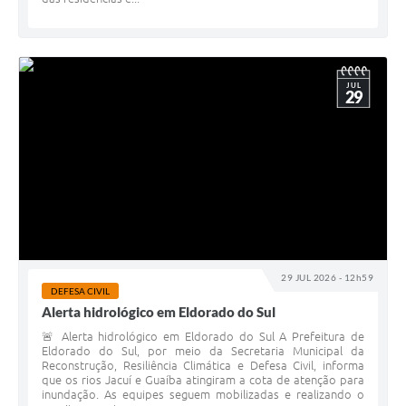
JUL
29
29 JUL 2026 - 12h59
DEFESA CIVIL
Alerta hidrológico em Eldorado do Sul
🚨 Alerta hidrológico em Eldorado do Sul A Prefeitura de
Eldorado do Sul, por meio da Secretaria Municipal da
Reconstrução, Resiliência Climática e Defesa Civil, informa
que os rios Jacuí e Guaíba atingiram a cota de atenção para
inundação. As equipes seguem mobilizadas e realizando o