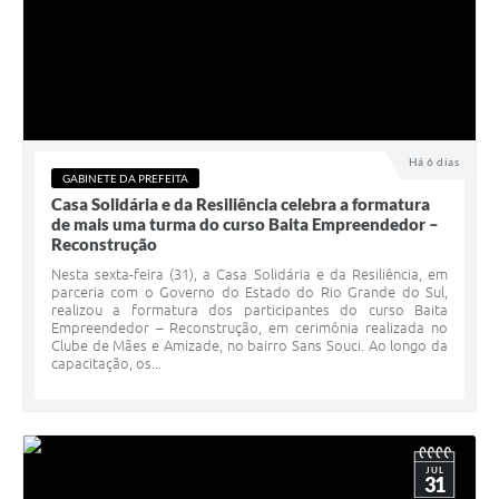
Há 6 dias
GABINETE DA PREFEITA
Casa Solidária e da Resiliência celebra a formatura
de mais uma turma do curso Baita Empreendedor –
Reconstrução
Nesta sexta-feira (31), a Casa Solidária e da Resiliência, em
parceria com o Governo do Estado do Rio Grande do Sul,
realizou a formatura dos participantes do curso Baita
Empreendedor – Reconstrução, em cerimônia realizada no
Clube de Mães e Amizade, no bairro Sans Souci. Ao longo da
capacitação, os...
JUL
31