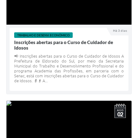
Há 3 dias
TRABALHO E DESENV. ECONÔMICO
Inscrições abertas para o Curso de Cuidador de
Idosos
📢 Inscrições abertas para o Curso de Cuidador de Idosos A
Prefeitura de Eldorado do Sul, por meio da Secretaria
Municipal do Trabalho e Desenvolvimento Profissional e do
programa Academia das Profissões, em parceria com o
Senac, está com inscrições abertas para o Curso de Cuidador
de Idosos. 👵👴 A...
AGO
02