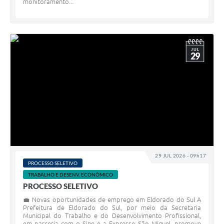
monitoramento...
JUL
29
29 JUL 2026 - 09h17
PROCESSO SELETIVO
TRABALHO E DESENV. ECONÔMICO
PROCESSO SELETIVO
💼 Novas oportunidades de emprego em Eldorado do Sul A
Prefeitura de Eldorado do Sul, por meio da Secretaria
Municipal do Trabalho e do Desenvolvimento Profissional,
em parceria com o Sine e a Expresso São Miguel, promove