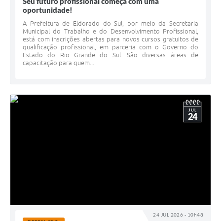
Seu futuro profissional começa com uma
oportunidade!
A Prefeitura de Eldorado do Sul, por meio da Secretaria
Municipal do Trabalho e do Desenvolvimento Profissional,
está com inscrições abertas para novos cursos gratuitos de
qualificação profissional, em parceria com o Governo do
Estado do Rio Grande do Sul. São diversas áreas de
capacitação para quem...
JUL
24
24 JUL 2026 - 10h48