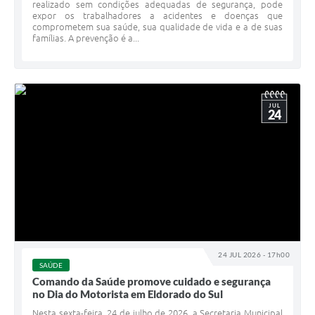
realizado sem condições adequadas de segurança, pode
expor os trabalhadores a acidentes e doenças que
comprometem sua saúde, sua qualidade de vida e a de suas
famílias. A prevenção é a...
JUL
24
24 JUL 2026 - 17h00
SAÚDE
Comando da Saúde promove cuidado e segurança
no Dia do Motorista em Eldorado do Sul
Nesta sexta-feira, 24 de julho de 2026, a Secretaria Municipal