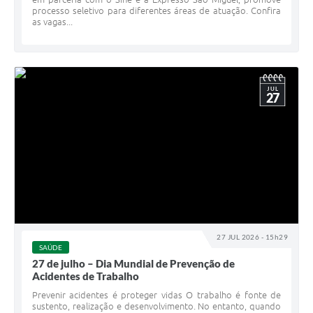
processo seletivo para diferentes áreas de atuação. Confira
as vagas...
JUL
27
27 JUL 2026 - 15h29
SAÚDE
27 de julho – Dia Mundial de Prevenção de
Acidentes de Trabalho
Prevenir acidentes é proteger vidas O trabalho é fonte de
sustento, realização e desenvolvimento. No entanto, quando