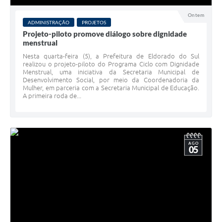
Ontem
ADMINISTRAÇÃO
PROJETOS
Projeto-piloto promove diálogo sobre dignidade
menstrual
Nesta quarta-feira (5), a Prefeitura de Eldorado do Sul
realizou o projeto-piloto do Programa Ciclo com Dignidade
Menstrual, uma iniciativa da Secretaria Municipal de
Desenvolvimento Social, por meio da Coordenadoria da
Mulher, em parceria com a Secretaria Municipal de Educação.
A primeira roda de...
AGO
05