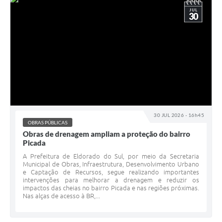
JUL
30
30 JUL 2026 - 16h45
OBRAS PÚBLICAS
Obras de drenagem ampliam a proteção do bairro
Picada
A Prefeitura de Eldorado do Sul, por meio da Secretaria
Municipal de Obras, Infraestrutura, Desenvolvimento Urbano
e Captação de Recursos, segue realizando importantes
intervenções para melhorar a drenagem e reduzir os
impactos das cheias no bairro Picada e nas regiões próximas.
Nas alças de acesso à BR,...