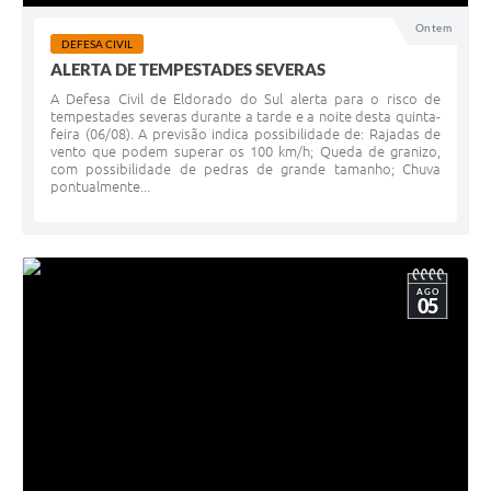
Ontem
DEFESA CIVIL
ALERTA DE TEMPESTADES SEVERAS
A Defesa Civil de Eldorado do Sul alerta para o risco de
tempestades severas durante a tarde e a noite desta quinta-
feira (06/08). A previsão indica possibilidade de: Rajadas de
vento que podem superar os 100 km/h; Queda de granizo,
com possibilidade de pedras de grande tamanho; Chuva
pontualmente...
AGO
05