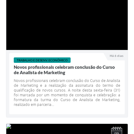
Há 6 dias
TRABALHO E DESENV. ECONÔMICO
Novos profissionais celebram conclusão do Curso
de Analista de Marketing
Novos profissionais celebram conclusão do Curso de Analista
de Marketing e a realização da assinatura do termo de
qualificação de novos cursos. A noite desta sexta-feira (31)
foi marcada por um momento de conquista e celebração: a
formatura da turma do Curso de Analista de Marketing,
realizado em parceria...
JUL