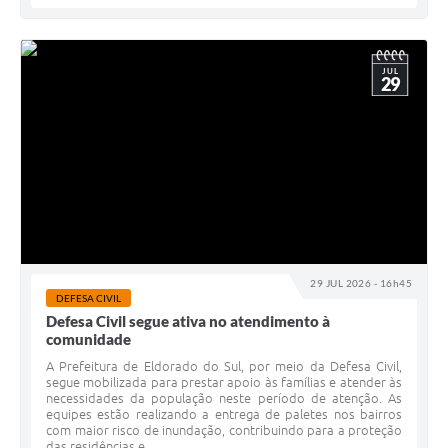
JUL
29
29 JUL 2026 - 16h45
DEFESA CIVIL
Defesa Civil segue ativa no atendimento à
comunidade
A Prefeitura de Eldorado do Sul, por meio da Defesa Civil,
segue mobilizada para prestar apoio às famílias e atender às
necessidades da população neste período de atenção. As
equipes estão realizando a entrega de paletes nos bairros
com maior risco de inundação, contribuindo para a proteção
das residências e...