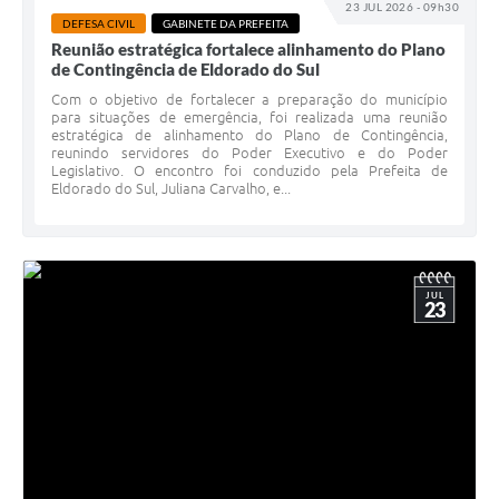
23 JUL 2026 - 09h30
DEFESA CIVIL
GABINETE DA PREFEITA
Reunião estratégica fortalece alinhamento do Plano
de Contingência de Eldorado do Sul
Com o objetivo de fortalecer a preparação do município
para situações de emergência, foi realizada uma reunião
estratégica de alinhamento do Plano de Contingência,
reunindo servidores do Poder Executivo e do Poder
Legislativo. O encontro foi conduzido pela Prefeita de
Eldorado do Sul, Juliana Carvalho, e...
JUL
23