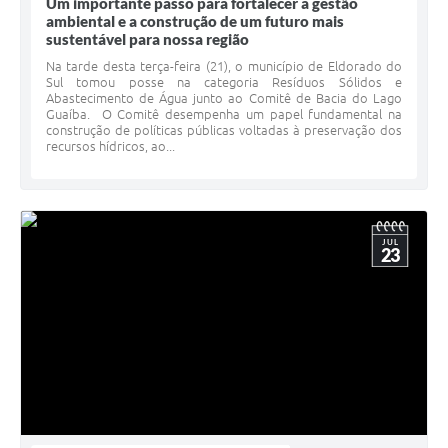
Um importante passo para fortalecer a gestão
ambiental e a construção de um futuro mais
sustentável para nossa região
Na tarde desta terça-feira (21), o município de Eldorado do
Sul tomou posse na categoria Resíduos Sólidos e
Abastecimento de Água junto ao Comitê de Bacia do Lago
Guaíba. O Comitê desempenha um papel fundamental na
construção de políticas públicas voltadas à preservação dos
recursos hídricos, ao...
JUL
23