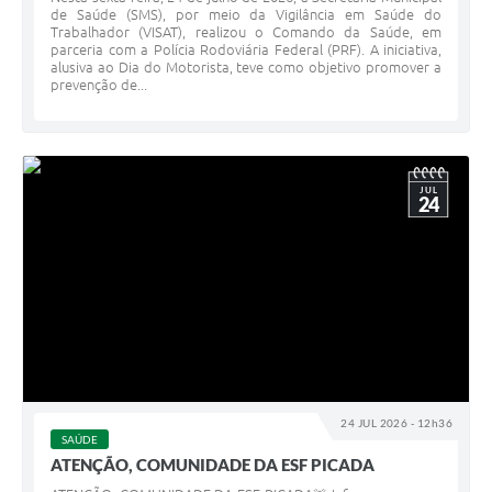
de Saúde (SMS), por meio da Vigilância em Saúde do
Trabalhador (VISAT), realizou o Comando da Saúde, em
parceria com a Polícia Rodoviária Federal (PRF). A iniciativa,
alusiva ao Dia do Motorista, teve como objetivo promover a
prevenção de...
JUL
24
24 JUL 2026 - 12h36
SAÚDE
ATENÇÃO, COMUNIDADE DA ESF PICADA