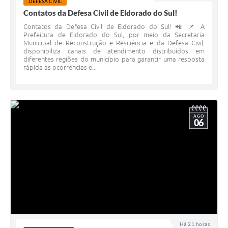
DEFESA CIVIL
Contatos da Defesa Civil de Eldorado do Sul!
Contatos da Defesa Civil de Eldorado do Sul! 📲 📌 A
Prefeitura de Eldorado do Sul, por meio da Secretaria
Municipal de Reconstrução e Resiliência e da Defesa Civil,
disponibiliza canais de atendimento distribuídos em
diferentes regiões do município para garantir uma resposta
rápida às ocorrências e...
AGO
06
Há 21 horas