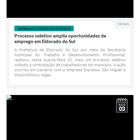
Ontem
TRABALHO E DESENV. ECONÔMICO
Processo seletivo amplia oportunidades de
emprego em Eldorado do Sul
A Prefeitura de Eldorado do Sul, por meio da Secretaria
Municipal do Trabalho e Desenvolvimento Profissional,
realizou, nesta quarta-feira (5), mais um processo seletivo
voltado à contratação de trabalhadores do município. A ação
ocorreu em parceria com a empresa Expresso São Miguel e
disponibilizou vagas...
AGO
03