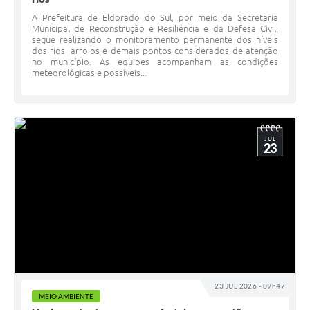
A Prefeitura de Eldorado do Sul, por meio da Secretaria
Municipal de Reconstrução e Resiliência e da Defesa Civil,
segue realizando o monitoramento permanente dos níveis
dos rios, arroios e demais pontos considerados de atenção
no município. As equipes acompanham as condições
meteorológicas e possíveis...
JUL
23
23 JUL 2026 - 09h47
MEIO AMBIENTE