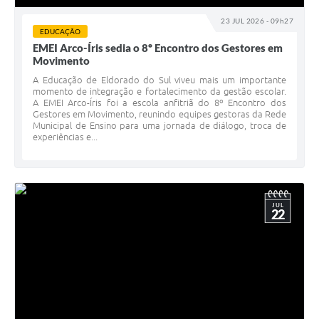
23 JUL 2026 - 09h27
EDUCAÇÃO
EMEI Arco-Íris sedia o 8º Encontro dos Gestores em
Movimento
A Educação de Eldorado do Sul viveu mais um importante
momento de integração e fortalecimento da gestão escolar.
A EMEI Arco-Íris foi a escola anfitriã do 8º Encontro dos
Gestores em Movimento, reunindo equipes gestoras da Rede
Municipal de Ensino para uma jornada de diálogo, troca de
experiências e...
JUL
22