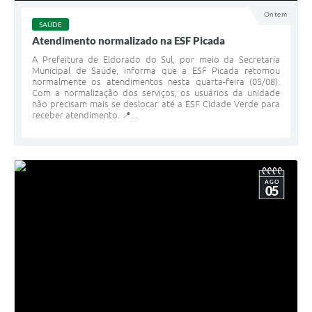
Ontem
SAÚDE
Atendimento normalizado na ESF Picada
A Prefeitura de Eldorado do Sul, por meio da Secretaria
Municipal de Saúde, informa que a ESF Picada retomou
normalmente os atendimentos nesta quarta-feira (05/08).
Com a normalização dos serviços, os usuários da unidade
não precisam mais se deslocar até a ESF Cidade Verde para
receber atendimento. 📍...
AGO
05