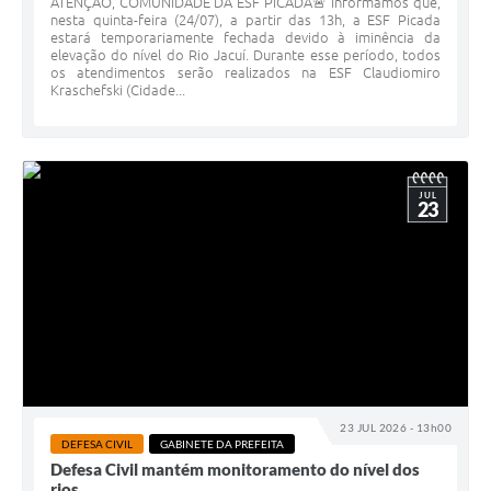
ATENÇÃO, COMUNIDADE DA ESF PICADA🚨 Informamos que,
nesta quinta-feira (24/07), a partir das 13h, a ESF Picada
estará temporariamente fechada devido à iminência da
elevação do nível do Rio Jacuí. Durante esse período, todos
os atendimentos serão realizados na ESF Claudiomiro
Kraschefski (Cidade...
JUL
23
23 JUL 2026 - 13h00
DEFESA CIVIL
GABINETE DA PREFEITA
Defesa Civil mantém monitoramento do nível dos
rios