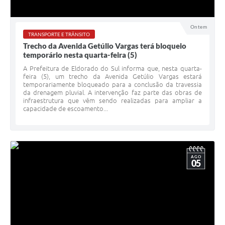
Ontem
TRANSPORTE E TRÂNSITO
Trecho da Avenida Getúlio Vargas terá bloqueio
temporário nesta quarta-feira (5)
A Prefeitura de Eldorado do Sul informa que, nesta quarta-
feira (5), um trecho da Avenida Getúlio Vargas estará
temporariamente bloqueado para a conclusão da travessia
da drenagem pluvial. A intervenção faz parte das obras de
infraestrutura que vêm sendo realizadas para ampliar a
capacidade de escoamento...
AGO
05