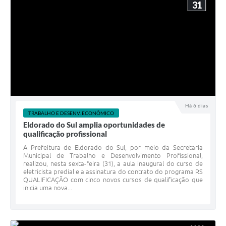
31
Há 6 dias
TRABALHO E DESENV. ECONÔMICO
Eldorado do Sul amplia oportunidades de
qualificação profissional
A Prefeitura de Eldorado do Sul, por meio da Secretaria
Municipal de Trabalho e Desenvolvimento Profissional,
realizou, nesta sexta-feira (31), a aula inaugural do curso de
eletricista predial e a assinatura do contrato do programa RS
QUALIFICAÇÃO com cinco novos cursos de qualificação que
inicia uma nova...