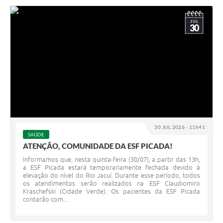
JUL
30
30 JUL 2026 - 11h41
SAÚDE
ATENÇÃO, COMUNIDADE DA ESF PICADA!
Informamos que, nesta quinta-feira (30/07), a partir das 13h,
a ESF Picada estará temporariamente fechada devido à
elevação do nível do Rio Jacuí. Durante esse período, todos
os atendimentos serão realizados na ESF Claudiomiro
Kraschefski (Cidade Verde). Os pacientes da ESF Picada
contarão com...