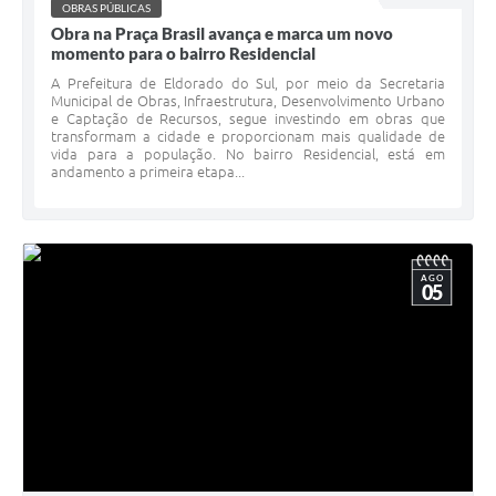
OBRAS PÚBLICAS
Obra na Praça Brasil avança e marca um novo
momento para o bairro Residencial
A Prefeitura de Eldorado do Sul, por meio da Secretaria
Municipal de Obras, Infraestrutura, Desenvolvimento Urbano
e Captação de Recursos, segue investindo em obras que
transformam a cidade e proporcionam mais qualidade de
vida para a população. No bairro Residencial, está em
andamento a primeira etapa...
AGO
05