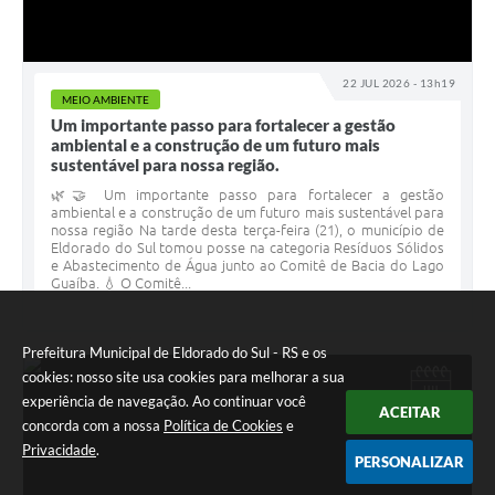
22 JUL 2026 - 13h19
MEIO AMBIENTE
Um importante passo para fortalecer a gestão
ambiental e a construção de um futuro mais
sustentável para nossa região.
🌿🤝 Um importante passo para fortalecer a gestão
ambiental e a construção de um futuro mais sustentável para
nossa região Na tarde desta terça-feira (21), o município de
Eldorado do Sul tomou posse na categoria Resíduos Sólidos
e Abastecimento de Água junto ao Comitê de Bacia do Lago
Guaíba. 💧 O Comitê...
Prefeitura Municipal de Eldorado do Sul - RS e os
cookies: nosso site usa cookies para melhorar a sua
JUL
22
experiência de navegação. Ao continuar você
ACEITAR
concorda com a nossa
Política de Cookies
e
Privacidade
.
PERSONALIZAR