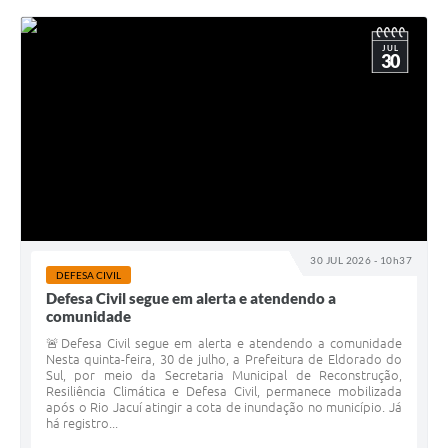
JUL
30
30 JUL 2026 - 10h37
DEFESA CIVIL
Defesa Civil segue em alerta e atendendo a
comunidade
🚨Defesa Civil segue em alerta e atendendo a comunidade
Nesta quinta-feira, 30 de julho, a Prefeitura de Eldorado do
Sul, por meio da Secretaria Municipal de Reconstrução,
Resiliência Climática e Defesa Civil, permanece mobilizada
após o Rio Jacuí atingir a cota de inundação no município. Já
há registro...