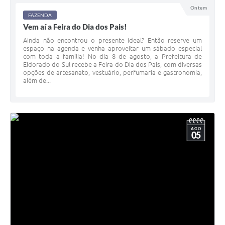
Ontem
FAZENDA
Vem aí a Feira do Dia dos Pais!
Ainda não encontrou o presente ideal? Então reserve um
espaço na agenda e venha aproveitar um sábado especial
com toda a família! No dia 8 de agosto, a Prefeitura de
Eldorado do Sul recebe a Feira do Dia dos Pais, com diversas
opções de artesanato, vestuário, perfumaria e gastronomia,
além de...
AGO
05