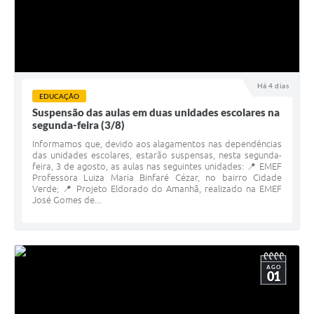
Há 4 dias
EDUCAÇÃO
Suspensão das aulas em duas unidades escolares na
segunda-feira (3/8)
Informamos que, devido aos alagamentos nas dependências
das unidades escolares, estarão suspensas, nesta segunda-
feira, 3 de agosto, as aulas nas seguintes unidades: 📍 EMEF
Professora Luiza Maria Binfaré Cézar, no bairro Cidade
Verde; 📍 Projeto Eldorado do Amanhã, realizado na EMEF
José Gomes de...
AGO
01