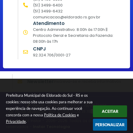
(51) 3499-6400
(51) 3499-6432
comunicacao@eldorado.rs.gov.br
Atendimento
Centro Administrativo: 8:00h às 17:00h ||
Protocolo Geral e Secretaria da Fazenda:
08:00h às 17h
CNPJ
92.324.706/0001-27
Newsletter
Inscreva-se e receba informativos
Prefeitura Municipal de Eldorado do Sul - RS e os
cookies: nosso site usa cookies para melhorar a sua
Versão do Sistema:
3.5.3 - 19/06/2026
experiência de navegação. Ao continuar você
Portal atualizado em:
07/08/2026 15:15
Dados Abertos
ACEITAR
concorda com a nossa
Política de Cookies
e
© Copyright Instar - 2006-2026. Todos os direitos
Privacidade
.
PERSONALIZAR
reservados -
Instar Tecnologia