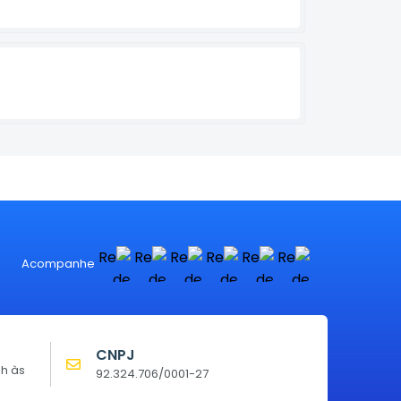
Acompanhe
CNPJ
0h às
92.324.706/0001-27