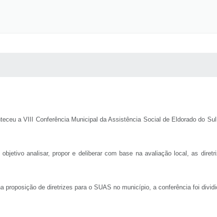
 MÍDIAS
RECEBA NOTÍCIAS
nteceu a VIII Conferência Municipal da Assistência Social de Eldorado do S
r objetivo analisar, propor e deliberar com base na avaliação local, as dir
na proposição de diretrizes para o SUAS no município, a conferência foi divid