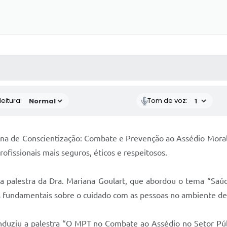
 MÍDIAS
RECEBA NOTÍCIAS
eitura:
Tom de voz:
mana de Conscientização: Combate e Prevenção ao Assédio Mora
fissionais mais seguros, éticos e respeitosos.
a palestra da Dra. Mariana Goulart, que abordou o tema “Saú
es fundamentais sobre o cuidado com as pessoas no ambiente de
conduziu a palestra “O MPT no Combate ao Assédio no Setor Púb