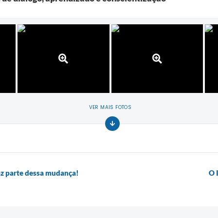
VER MAIS FOTOS
az parte dessa mudança!
O 