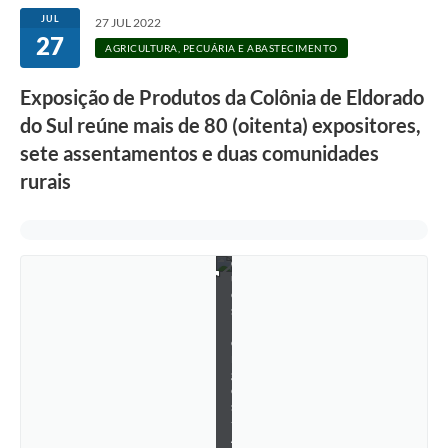
JUL
27 JUL 2022
27
AGRICULTURA, PECUÁRIA E ABASTECIMENTO
Exposição de Produtos da Colônia de Eldorado
do Sul reúne mais de 80 (oitenta) expositores,
F
sete assentamentos e duas comunidades
o
t
rurais
o
:
J
a
c
q
u
e
s
B
o
r
g
e
s
-
A