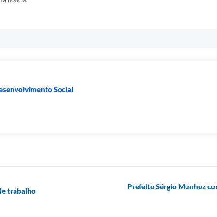
ta notícia.
Desenvolvimento Social
Prefeito Sérgio Munhoz co
e trabalho