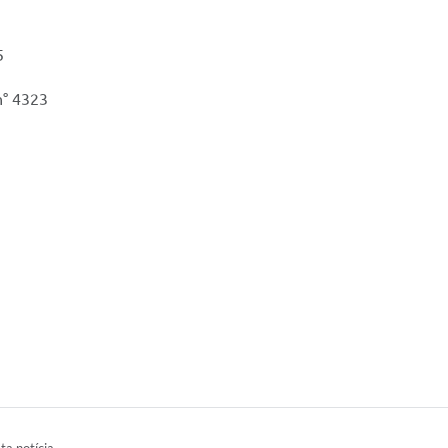
5
n° 4323