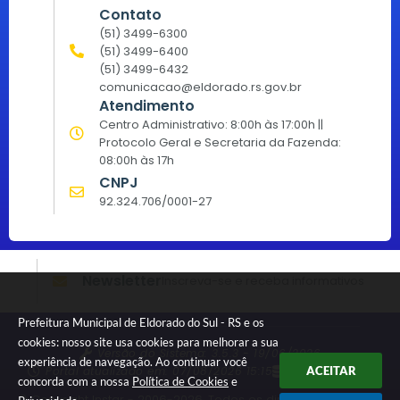
Contato
(51) 3499-6300
(51) 3499-6400
(51) 3499-6432
comunicacao@eldorado.rs.gov.br
Atendimento
Centro Administrativo: 8:00h às 17:00h ||
Protocolo Geral e Secretaria da Fazenda:
08:00h às 17h
CNPJ
92.324.706/0001-27
Newsletter
Inscreva-se e receba informativos
Prefeitura Municipal de Eldorado do Sul - RS e os
cookies: nosso site usa cookies para melhorar a sua
Versão do Sistema:
3.5.3 - 19/06/2026
experiência de navegação. Ao continuar você
Portal atualizado em:
07/08/2026 15:15
Dados Abertos
ACEITAR
concorda com a nossa
Política de Cookies
e
© Copyright Instar - 2006-2026. Todos os direitos