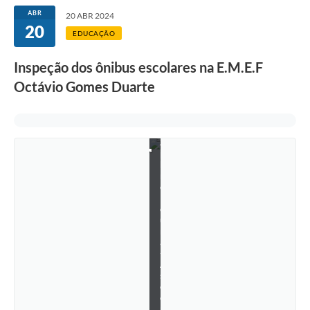
ABR
20 ABR 2024
20
EDUCAÇÃO
Inspeção dos ônibus escolares na E.M.E.F
F
o
Octávio Gomes Duarte
t
o
s
:
T
a
p
h
n
e
M
o
u
r
a
-
A
s
c
o
m