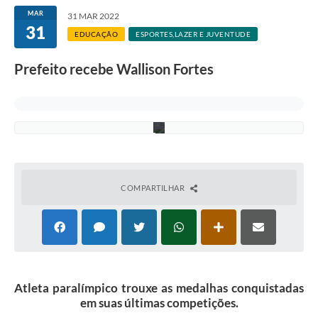
r
MAR
M
31 MAR 2022
e
31
EDUCAÇÃO
ESPORTES,LAZER E JUVENTUDE
w
s
-
Prefeito recebe Wallison Fortes
A
S
C
O
M
COMPARTILHAR
Atleta paralímpico trouxe as medalhas conquistadas
em suas últimas competições.